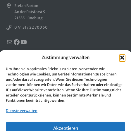
Stefan Barton
An der Ratsforst 9
21335 Lüneburg
0 41 31 / 22 700 50
E-Mail
Facebook
YouTube
Zustimmung verwalten
MSVplus © 2023 Stefan Barton – An der Ratsforst 9 – 21335
Lüneburg – Tel. 0 41 31 / 22 700 50
Um Ihnen ein optimales Erlebnis zu bieten, verwenden wir
Technologien wie Cookies, um Geräteinformationen zu speichern
und/oder darauf zuzugreifen. Wenn Sie diesen Technologien
Startseite
zustimmen, können wir Daten wie das Surfverhalten oder eindeutige
IDs auf dieser Website verarbeiten. Wenn Sie Ihre Zustimmung nicht
Demo
erteilen oder zurückziehen, können bestimmte Merkmale und
Funktionen beeinträchtigt werden.
Preise
Dienste verwalten
Funktionen
Akzeptieren
Datenschutzerklärung