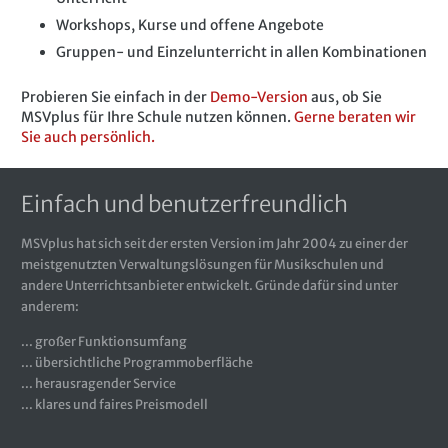
Workshops, Kurse und offene Angebote
Gruppen- und Einzelunterricht in allen Kombinationen
Probieren Sie einfach in der
Demo-Version
aus, ob Sie
MSVplus für Ihre Schule nutzen können.
Gerne beraten wir
Sie auch persönlich.
Einfach und benutzerfreundlich
MSVplus hat sich seit der ersten Version im Jahr 2004 zu einer der
meistgenutzten Verwaltungslösungen für Musikschulen und
andere Unterrichtsanbieter entwickelt. Gründe dafür sind unter
anderem:
... großer Funktionsumfang
... übersichtliche Programmoberfläche
... herausragender Service
... klares und faires Preismodell