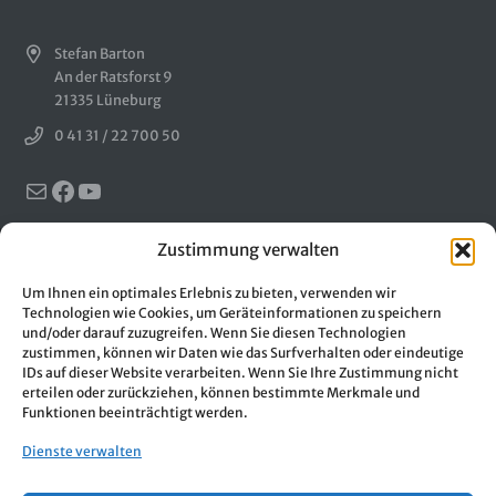
Stefan Barton
An der Ratsforst 9
21335 Lüneburg
0 41 31 / 22 700 50
E-Mail
Facebook
YouTube
Zustimmung verwalten
MSVplus © 2023 Stefan Barton – An der Ratsforst 9 – 21335
Lüneburg – Tel. 0 41 31 / 22 700 50
Um Ihnen ein optimales Erlebnis zu bieten, verwenden wir
Technologien wie Cookies, um Geräteinformationen zu speichern
Startseite
und/oder darauf zuzugreifen. Wenn Sie diesen Technologien
zustimmen, können wir Daten wie das Surfverhalten oder eindeutige
IDs auf dieser Website verarbeiten. Wenn Sie Ihre Zustimmung nicht
Demo
erteilen oder zurückziehen, können bestimmte Merkmale und
Funktionen beeinträchtigt werden.
Preise
Dienste verwalten
Funktionen