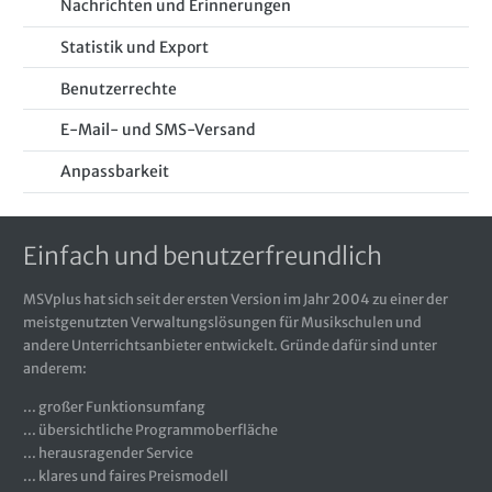
Nachrichten und Erinnerungen
Statistik und Export
Benutzerrechte
E-Mail- und SMS-Versand
Anpassbarkeit
Einfach und benutzerfreundlich
MSVplus hat sich seit der ersten Version im Jahr 2004 zu einer der
meistgenutzten Verwaltungslösungen für Musikschulen und
andere Unterrichtsanbieter entwickelt. Gründe dafür sind unter
anderem:
... großer Funktionsumfang
... übersichtliche Programmoberfläche
... herausragender Service
... klares und faires Preismodell